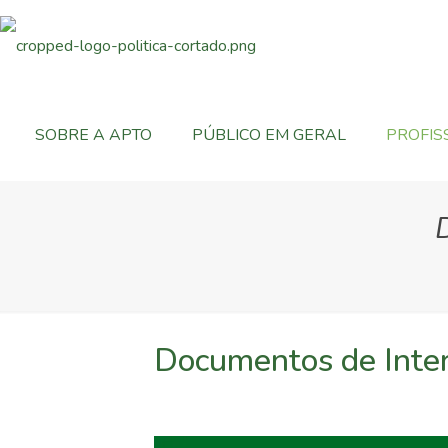
Observação:
este
site
inclui
um
SOBRE A APTO
PÚBLICO EM GERAL
PROFIS
sistema
de
acessibilidade.
Pressione
Control-
F11
para
ajustar
o
Documentos de Inte
site
para
pessoas
com