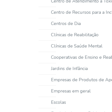
Centro de Atendimento a Tox
deficiências
visuais
Centro de Recursos para a Inc
que
usam
Centros de Dia
um
Clínicas de Reabilitação
leitor
de
Clínicas de Saúde Mental
tela;
Pressione
Cooperativas de Ensino e Reab
Control-
F10
Jardins de Infância
para
abrir
Empresas de Produtos de Ap
um
Empresas em geral
menu
de
Escolas
acessibilidade.