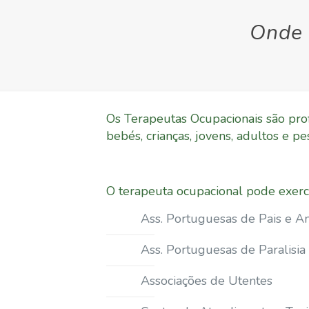
Observação:
este
Onde 
site
inclui
um
sistema
de
Os Terapeutas Ocupacionais são prof
acessibilidade.
bebés, crianças, jovens, adultos e p
Pressione
Control-
F11
O terapeuta ocupacional pode exerce
para
ajustar
Ass. Portuguesas de Pais e A
o
Ass. Portuguesas de Paralisia
site
para
Associações de Utentes
pessoas
com