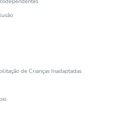
icodependentes
lusão
ilitação de Crianças Inadaptadas
oio