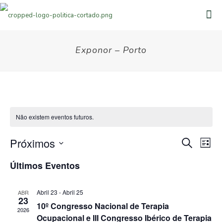
Observação:
este
site
inclui
um
Exponor – Porto
sistema
de
acessibilidade.
Não existem eventos futuros.
Eventos
Eve
Próximos
Pesquisar
Lista
Vie
Search
Selecione
Nav
Últimos Eventos
data
and
Views
Abril 23
-
Abril 25
ABR
Navigat
23
10º Congresso Nacional de Terapia
2026
Ocupacional e III Congresso Ibérico de Terapia