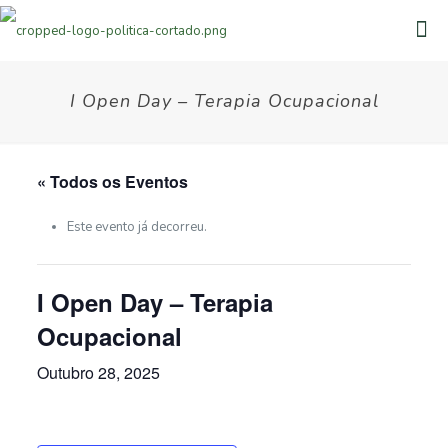
Observação:
este
site
inclui
um
I Open Day – Terapia Ocupacional
sistema
de
acessibilidade.
« Todos os Eventos
Este evento já decorreu.
I Open Day – Terapia
Ocupacional
Outubro 28, 2025