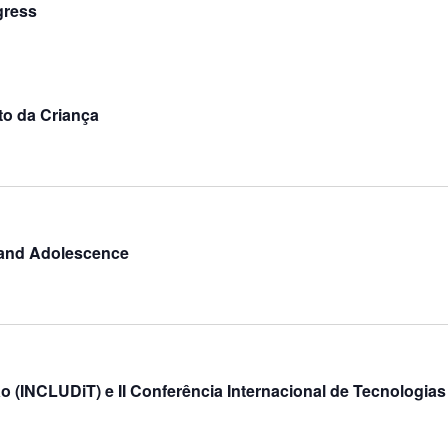
gress
to da Criança
 and Adolescence
são (INCLUDiT) e II Conferência Internacional de Tecnologia