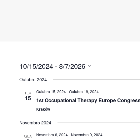
Observação:
este
site
inclui
um
sistema
de
acessibilidade.
10/15/2024
 - 
8/7/2026
Pressione
Control-
Selecione
Outubro 2024
F11
data
para
Outubro 15, 2024
-
Outubro 19, 2024
TER
ajustar
15
1st Occupational Therapy Europe Congres
o
Kraków
site
para
Novembro 2024
pessoas
Novembro 6, 2024
-
Novembro 9, 2024
com
QUA