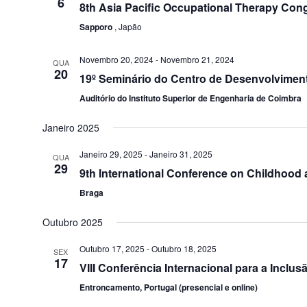
6
8th Asia Pacific Occupational Therapy Con
deficiências
visuais
Sapporo
, Japão
que
usam
Novembro 20, 2024
-
Novembro 21, 2024
QUA
20
um
19º Seminário do Centro de Desenvolvimen
leitor
Auditório do Instituto Superior de Engenharia de Coimbra
de
Janeiro 2025
tela;
Pressione
Janeiro 29, 2025
-
Janeiro 31, 2025
QUA
Control-
29
9th International Conference on Childhood
F10
Braga
para
abrir
Outubro 2025
um
menu
Outubro 17, 2025
-
Outubro 18, 2025
SEX
17
de
VIII Conferência Internacional para a Inclu
acessibilidade.
Entroncamento, Portugal (presencial e online)